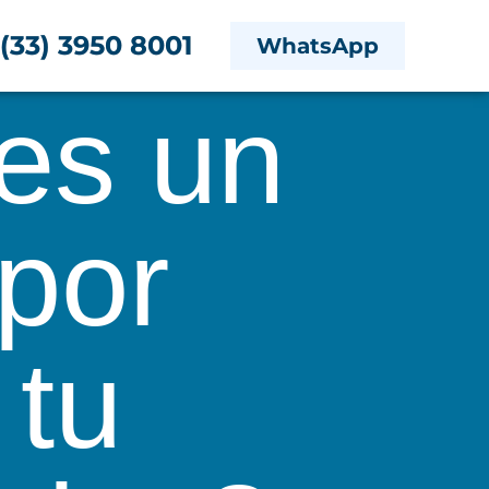
(33) 3950 8001
WhatsApp
es un
 por
 tu